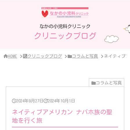
サ
イ
ド
バ
ー・
なかの小児科クリニック
ク
クリニックブログ
リ
ニ
ッ
ク
概
HOME
クリニックブログ
コラムと写真
ネイティブア
要
コラムと写真
2024年9月27日
2024年10月1日
ネイティブアメリカン ナバホ族の聖
地を行く旅