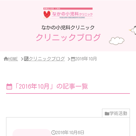
サ
イ
ド
バ
ー・
なかの小児科クリニック
ク
クリニックブログ
リ
ニ
ッ
ク
概
HOME
クリニックブログ
2016年10月
要
「2016年10月」の記事一覧
学術活動
2016年10月6日