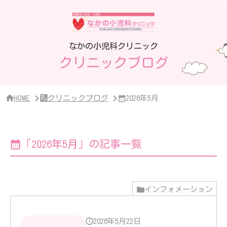
サ
イ
ド
バ
ー・
なかの小児科クリニック
ク
クリニックブログ
リ
ニ
ッ
ク
概
HOME
クリニックブログ
2026年5月
要
「2026年5月」の記事一覧
インフォメーション
2026年5月22日