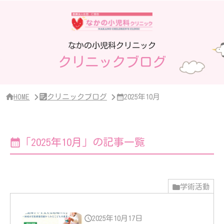
サ
イ
ド
バ
ー・
なかの小児科クリニック
ク
クリニックブログ
リ
ニ
ッ
ク
概
HOME
クリニックブログ
2025年10月
要
「2025年10月」の記事一覧
学術活動
2025年10月17日