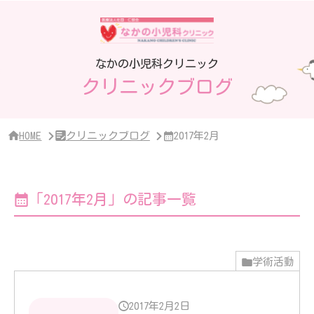
サ
イ
ド
バ
ー・
なかの小児科クリニック
ク
クリニックブログ
リ
ニ
ッ
ク
概
HOME
クリニックブログ
2017年2月
要
「2017年2月」の記事一覧
学術活動
2017年2月2日