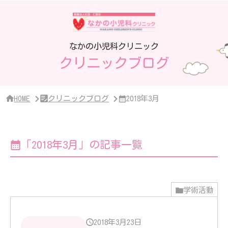
サ
イ
ド
バ
ー・
なかの小児科クリニック
ク
クリニックブログ
リ
ニ
ッ
ク
概
HOME
クリニックブログ
2018年3月
要
「2018年3月」の記事一覧
学術活動
2018年3月23日