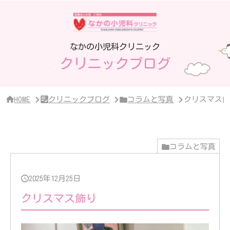
サ
イ
ド
バ
ー・
なかの小児科クリニック
ク
クリニックブログ
リ
ニ
ッ
ク
概
HOME
クリニックブログ
コラムと写真
クリスマス飾
要
コラムと写真
2025年12月25日
クリスマス飾り