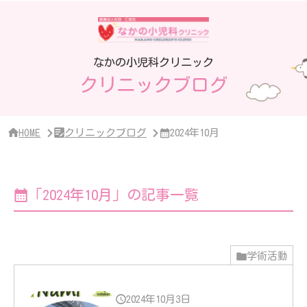
サ
イ
ド
バ
ー・
なかの小児科クリニック
ク
クリニックブログ
リ
ニ
ッ
ク
概
HOME
クリニックブログ
2024年10月
要
「2024年10月」の記事一覧
学術活動
2024年10月3日