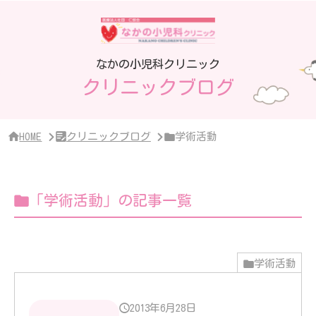
サ
イ
ド
バ
ー・
なかの小児科クリニック
ク
クリニックブログ
リ
ニ
ッ
ク
概
HOME
クリニックブログ
学術活動
要
「学術活動」の記事一覧
学術活動
2013年6月28日