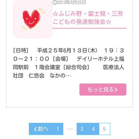
2013年6月25日
☆ふじみ野・富士見・三芳
こどもの発達勉強会☆
[日時] 平成２５年6月１３日(木) １９：３
０～２１：００ [会場] デイリーホテル上福
岡駅前 １階会議室 [総合司会] 医療法人
社団 仁悠会 なかの…
もっと見る
前へ
1
…
3
4
5