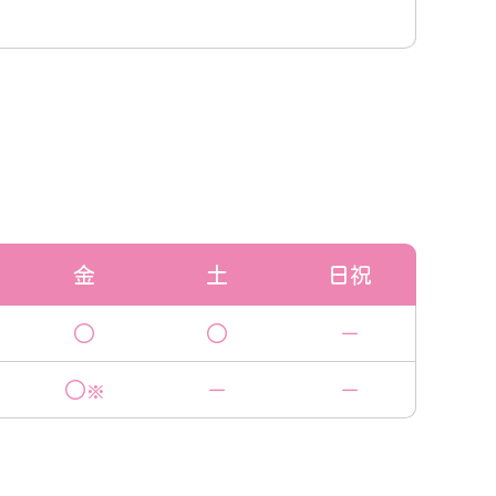
金
土
日祝
○
○
－
○
－
－
※