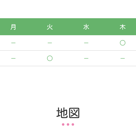
月
火
水
木
－
－
－
○
－
○
－
－
地図