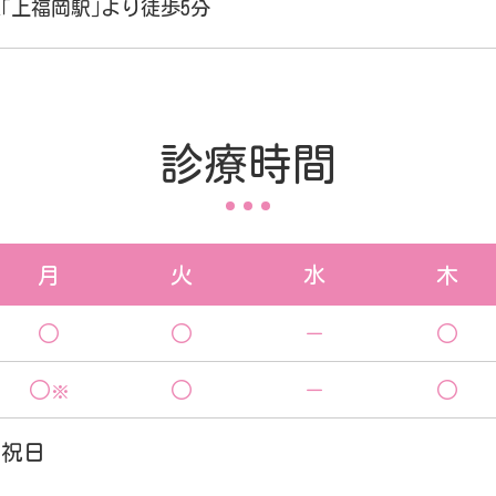
｢上福岡駅｣より徒歩5分
診療時間
月
火
水
木
○
○
－
○
○
○
－
○
※
・祝日