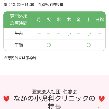
※：13:30～14:30 乳幼児予防接種
専門外来
月
火
水
木
金
土
日祝
診療時間
午前
－
－
－
○
－
○
－
午後
－
○
－
－
－
○
－
※専門外来は予約制
医療法人社団 仁悠会
なかの小児科クリニックの
特長