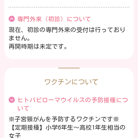
専門外来（初診）について
現在、初診の専門外来の受付は行っており
ません。
再開時期は未定です。
決まり次第お知らせいたします。
【R8/4月改定】予防接種・健診での受診
ワクチンについて
時の保険診療について
令和8年4月の改定により、6歳以上の予防接
ヒトパピローマウイルスの予防接種につ
種や健診と
同時の保険診療が可能
となりま
いて
した。
※子宮頸がんを予防するワクチンです※
【定期接種】小学6年生～高校1年生相当の
女子
インスタグラムはじめました。