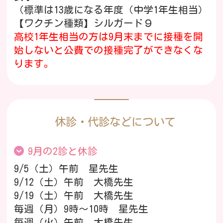
（標準は13歳になる年度（中学1年生相当）
【ワクチン種類】シルガード９
1か月健診
高校1年生相当の方は9月末までに接種を開
始しないと公費での接種完了ができなくな
ります。
駐車場について
ご予約は窓口、またはお電話にて承ってお
ります。
クリニックに在庫がない場合、取り寄せに
頭痛・OD外来について
10日ほどかかりますので余裕を持ってのご
休診・代診などについて
予約をおすすめいたします。
外傷の診察について
9月の2診と休診
行徳総合病院の坂本愛子先生よりHPVワクチ
9/5（土）午前 星先生
ンに関するご案内です。
9/12（土）午前 大橋先生
検査について
【
HPVワクチンって何？いつ打つ？
】
9/19（土）午前 大橋先生
ぜひご覧ください。
毎週（月）9時～10時 星先生
ごあんない
毎週（火）午前 大橋先生