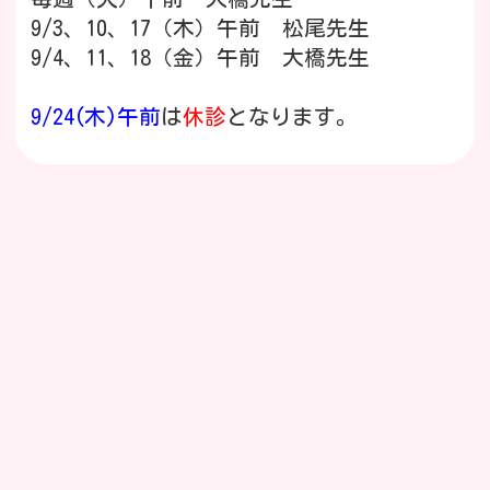
麻しん風しんワクチン追加的措置につい
9/3、10、17（木）午前 松尾先生
て
9/4、11、18（金）午前 大橋先生
麻しん風しんワクチン（MRワクチン）追加
9/24(木)午前
は
休診
となります。
的措置は
令和6年度に2歳になったお子さん（第1期）
と年長相当だったお子さん（第2期）の方が
夏の診療時間について
対象で
7/21（火）～8/28（金）
（土曜日は除く）
未接種の方はR7/4/1～R9/3/31の2年間公費
は午前の診療の時間が
9：30～12：30
（Web
での接種が可能です。
受付は
8：00～
）、
詳細はこちら
午後の診療の時間が
16：30～18：30
（Web受
付は
14：00～
）となります。
新型コロナワクチンの予防接種について
（この時期の9：00～9：30は乳幼児の予防
接種の時間となります）
※新型コロナワクチンの公費接種はR6/3/31
で終了いたしました。
また、現在当院では新型コロナワクチンを