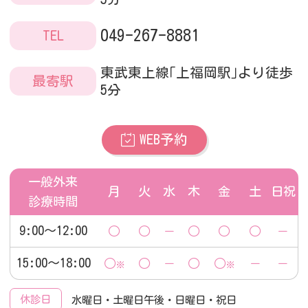
049-267-8881
TEL
東武東上線｢上福岡駅｣より徒歩
最寄駅
5分
WEB予約
一般外来
月
火
水
木
金
土
日祝
診療時間
9:00～12:00
○
○
－
○
○
○
－
15:00～18:00
○
○
－
○
○
－
－
※
※
休診日
水曜日・土曜日午後・日曜日・祝日